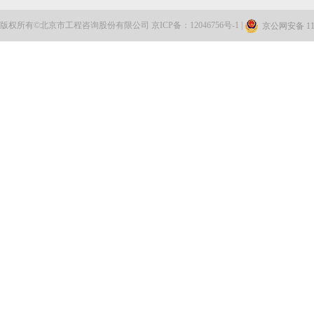
公司领导调研考察湖北地区业务发展情况
版权所有©北京市工程咨询股份有限公司 京ICP备：12046756号-1 |
京公网安备 110
喜讯！北咨造价公司中标雄安新区第二批央企疏解项目
北京市大兴区体育局来访交流
公司召开2026年法治工作会暨合规联席会第一次会议
湖北省工程咨询股份有限公司来访交流
蝉联标杆 | 北咨造价公司连续两届获评雄安新区“优...
启航“十五五” 实干开新局：公司召开2026年一季度...
强强联合 共启新程——北咨公司与中信咨询签署战略...
勇担国企使命 赋能首都振兴——北咨公司荣获“北京...