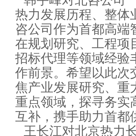
韩宇峰
对
北咨
公司
热力发展历程
、
整体
咨公司作为首都高端
在规划研究、工程项
招标代理等领域经验
作前景
。
希
望以此次
焦
产业发展研究、重
重点
领域
，
探寻务实
互补，
携手助力
首都
王长江对
北京热力