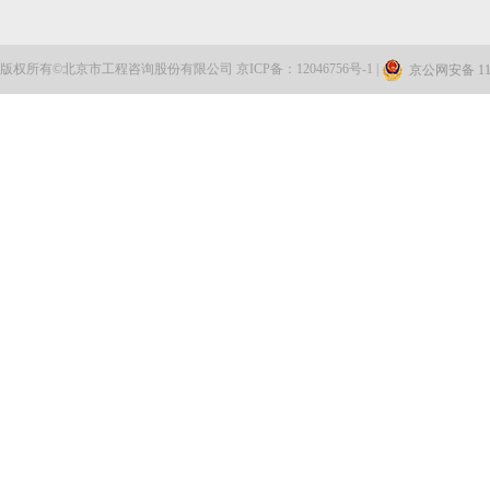
版权所有©北京市工程咨询股份有限公司 京ICP备：12046756号-1 |
京公网安备 110
北京世界园艺博览会园区公共绿化景观一期...
北京市中低速磁悬浮交通示范线（S1线）工...