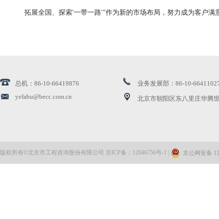
拓展全国、探索'一带一路'”作为新的市场布局，努力成为客户
总机：86-10-66419876
业务发展部：86-10-6641102
yefabu@becc.com.cn
北京市朝阳区东八里庄华腾世
版权所有©北京市工程咨询股份有限公司 京ICP备：12046756号-1 |
京公网安备 110