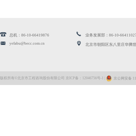
公司领导带队赴通州区漷县镇交流座谈
创新引领 | 北咨公司再获高新技术企业认证
总机：86-10-66419876
业务发展部：86-10-6641102
北咨公司两项课题荣获国家发展和改革委员会优秀研究...
yefabu@becc.com.cn
北京市朝阳区东八里庄华腾世
公司顺利完成工程投资大数据平台三期项目建设
北咨公司完成首笔数据资产登记
版权所有©北京市工程咨询股份有限公司 京ICP备：12046756号-1 |
京公网安备 110
公司领导带队赴海南调研走访
北咨监理 | 福州地铁6号线工程荣获省级重点建设项目...
公司领导赴北咨大厦项目现场开展节前安全检查调研