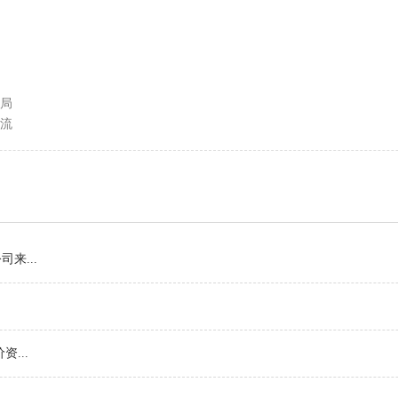
局
流
来...
...