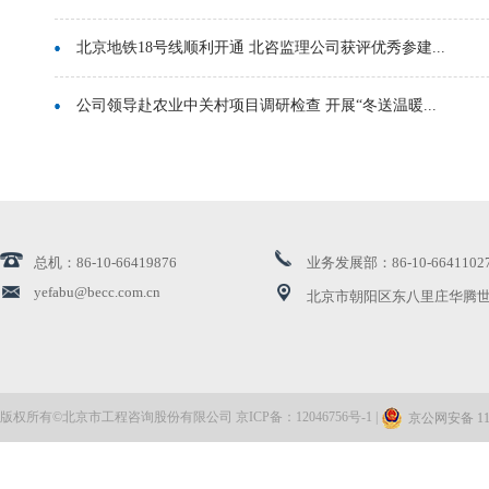
北京地铁18号线顺利开通 北咨监理公司获评优秀参建...
公司领导赴农业中关村项目调研检查 开展“冬送温暖...
公司领导带队赴通州区漷县镇交流座谈
创新引领 | 北咨公司再获高新技术企业认证
总机：86-10-66419876
业务发展部：86-10-6641102
北咨公司两项课题荣获国家发展和改革委员会优秀研究...
yefabu@becc.com.cn
北京市朝阳区东八里庄华腾世
公司顺利完成工程投资大数据平台三期项目建设
北咨公司完成首笔数据资产登记
版权所有©北京市工程咨询股份有限公司 京ICP备：12046756号-1 |
京公网安备 110
公司领导带队赴海南调研走访