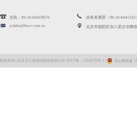
创新引领 | 北咨公司再获高新技术企业认证
总机：86-10-66419876
业务发展部：86-10-6641102
北咨公司两项课题荣获国家发展和改革委员会优秀研究...
yefabu@becc.com.cn
北京市朝阳区东八里庄华腾世
公司顺利完成工程投资大数据平台三期项目建设
北咨公司完成首笔数据资产登记
版权所有©北京市工程咨询股份有限公司 京ICP备：12046756号-1 |
京公网安备 110
公司领导带队赴海南调研走访
北咨监理 | 福州地铁6号线工程荣获省级重点建设项目...
公司领导赴北咨大厦项目现场开展节前安全检查调研
清河老旧小区电梯“焕新记”：北咨监理团队精准履职...
公司领导带队参加国务院国资委2025年度“揭榜挂帅”...