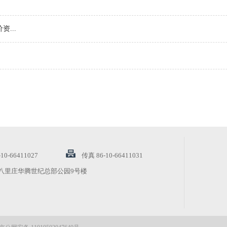
...
...
..
-66411027
传真 86-10-66411031
八里庄华腾世纪总部公园9号楼
究...