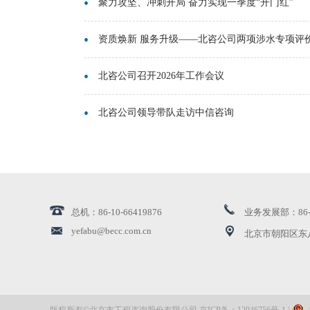
聚力攻坚、冲刺开局 奋力实现一季度“开门红”
资质焕新 服务升级——北咨公司两项涉水专项评价资
北咨公司召开2026年工作会议
北咨公司领导带队走访中信咨询
北京地铁18号线顺利开通 北咨监理公司获评优秀参建
公司领导赴农业中关村项目调研检查 开展“冬送温暖.
总机：86-10-66419876
业务发展部：86-10
公司领导带队赴通州区漷县镇交流座谈
yefabu@becc.com.cn
北京市朝阳区东
创新引领 | 北咨公司再获高新技术企业认证
北咨公司两项课题荣获国家发展和改革委员会优秀研
版权所有©北京市工程咨询股份有限公司 京ICP备：12046756号-1 |