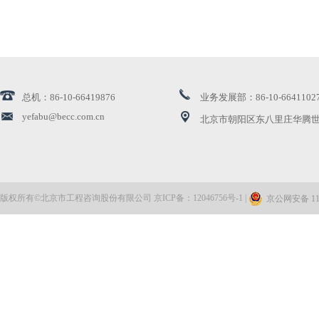
公司组织召开2026年安全生产工作会暨安全生产工作培...
河南省中豫工程咨询集团有限公司来访交流
总机：86-10-66419876
业务发展部：86-10-6641102
公司出席城市更新高质量发展丰台大会
yefabu@becc.com.cn
北京市朝阳区东八里庄华腾世
公司领导赴国网能源院座谈交流
北京建设监理协会、北京兴电国际工程管理有限公司来...
版权所有©北京市工程咨询股份有限公司 京ICP备：12046756号-1 |
京公网安备 110
聚力攻坚、冲刺开局 奋力实现一季度“开门红”
资质焕新 服务升级——北咨公司两项涉水专项评价资...
北咨公司召开2026年工作会议