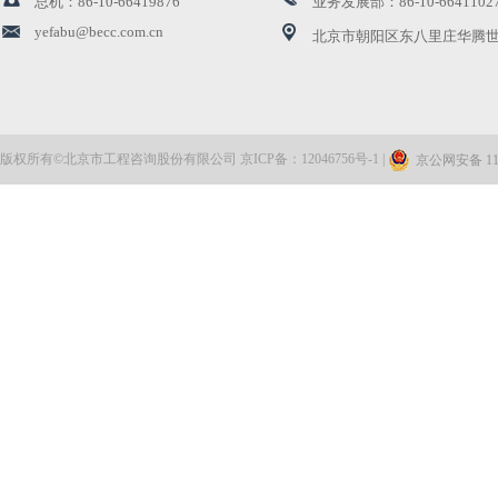
总机：86-10-66419876
业务发展部：86-10-6641102
北咨公司两项课题荣获国家发展和改革委员会优秀研究...
yefabu@becc.com.cn
北京市朝阳区东八里庄华腾世
公司顺利完成工程投资大数据平台三期项目建设
北咨公司完成首笔数据资产登记
版权所有©北京市工程咨询股份有限公司 京ICP备：12046756号-1 |
京公网安备 110
公司领导带队赴海南调研走访
北咨监理 | 福州地铁6号线工程荣获省级重点建设项目...
公司领导赴北咨大厦项目现场开展节前安全检查调研
清河老旧小区电梯“焕新记”：北咨监理团队精准履职...
公司领导带队参加国务院国资委2025年度“揭榜挂帅”...
北咨公司前期咨询项目获2025国际花园城市竞赛金奖