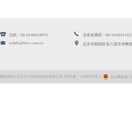
公司领导带队赴通州区漷县镇交流座谈
创新引领 | 北咨公司再获高新技术企业认证
总机：86-10-66419876
业务发展部：86-10-6641102
北咨公司两项课题荣获国家发展和改革委员会优秀研究...
yefabu@becc.com.cn
北京市朝阳区东八里庄华腾世
公司顺利完成工程投资大数据平台三期项目建设
北咨公司完成首笔数据资产登记
版权所有©北京市工程咨询股份有限公司 京ICP备：12046756号-1 |
京公网安备 110
公司领导带队赴海南调研走访
北咨监理 | 福州地铁6号线工程荣获省级重点建设项目...
公司领导赴北咨大厦项目现场开展节前安全检查调研