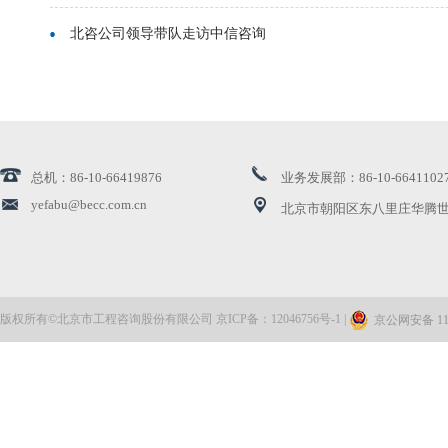
北咨公司领导带队走访中信咨询
北京地铁18号线顺利开通 北咨监理公司获评优秀参建...
公司领导赴农业中关村项目调研检查 开展“冬送温暖...
总机：86-10-66419876
业务发展部：86-10-6641102
公司领导带队赴通州区漷县镇交流座谈
yefabu@becc.com.cn
北京市朝阳区东八里庄华腾世
创新引领 | 北咨公司再获高新技术企业认证
北咨公司两项课题荣获国家发展和改革委员会优秀研究...
版权所有©北京市工程咨询股份有限公司 京ICP备：12046756号-1 |
京公网安备 110
公司顺利完成工程投资大数据平台三期项目建设
北咨公司完成首笔数据资产登记