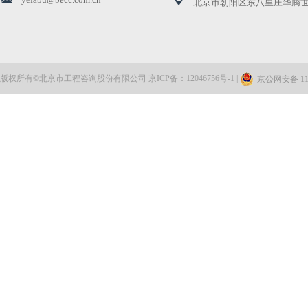
北京市朝阳区东八里庄华腾世
版权所有©北京市工程咨询股份有限公司 京ICP备：12046756号-1 |
京公网安备 110