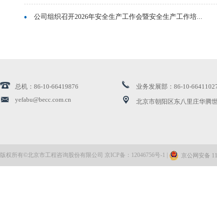
公司组织召开2026年安全生产工作会暨安全生产工作培...
河南省中豫工程咨询集团有限公司来访交流
公司出席城市更新高质量发展丰台大会
总机：86-10-66419876
业务发展部：86-10-6641102
公司领导赴国网能源院座谈交流
yefabu@becc.com.cn
北京市朝阳区东八里庄华腾世
北京建设监理协会、北京兴电国际工程管理有限公司来...
聚力攻坚、冲刺开局 奋力实现一季度“开门红”
版权所有©北京市工程咨询股份有限公司 京ICP备：12046756号-1 |
京公网安备 110
资质焕新 服务升级——北咨公司两项涉水专项评价资...
北咨公司召开2026年工作会议