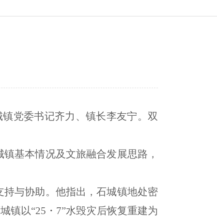
城镇党委书记齐力、镇长李友宁。双
城镇基本情况及文旅融合发展思路，
支持与协助。他
指出
，石城镇地处密
城镇以“25・7”水毁灾后恢复重建为