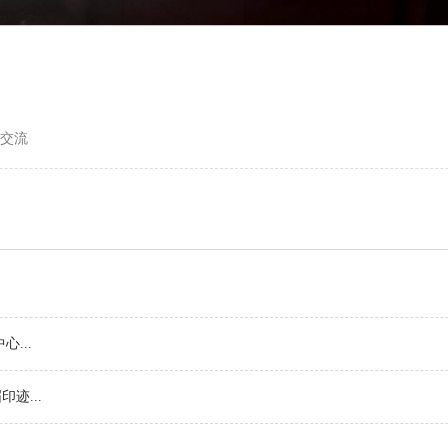
交流
...
迹...