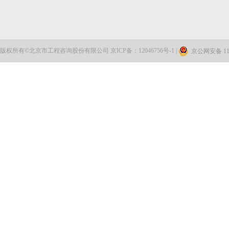
北京市大兴区体育局来访交流
公司召开2026年法治工作会暨合规联席会第一次会议
版权所有©北京市工程咨询股份有限公司 京ICP备：12046756号-1 |
京公网安备 110
湖北省工程咨询股份有限公司来访交流
蝉联标杆 | 北咨造价公司连续两届获评雄安新区“优...
启航“十五五” 实干开新局：公司召开2026年一季度...
强强联合 共启新程——北咨公司与中信咨询签署战略...
勇担国企使命 赋能首都振兴——北咨公司荣获“北京...
公司组织召开2026年安全生产工作会暨安全生产工作培...