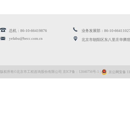
一步不停歇 半步不退让
李希在二十届中央纪委五次全会上的工作报告
总机：86-10-66419876
业务发展部：86-10-6641102
公司党委召开2025年度党支部书记抓党建工作述职评议会
yefabu@becc.com.cn
北京市朝阳区东八里庄华腾世
坚持从实际出发 按规律办事
公司党委理论学习中心组开展2月集体学习
版权所有©北京市工程咨询股份有限公司 京ICP备：12046756号-1 |
京公网安备 110
公司党委召开2025年度领导班子民主生活会
学讲话 悟思想 始终做到政治过硬
学讲话 悟思想 以全链条协作促进一体化治理
学讲话 悟思想 不断提高反腐败穿透力