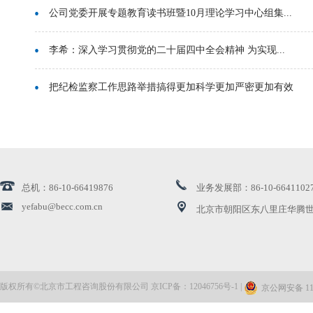
公司党委开展专题教育读书班暨10月理论学习中心组集...
李希：深入学习贯彻党的二十届四中全会精神 为实现...
把纪检监察工作思路举措搞得更加科学更加严密更加有效
公司党委召开学习贯彻习近平总书记关于国有企业改革...
重温 | 全国国有企业党的建设工作会议精神
总机：86-10-66419876
业务发展部：86-10-6641102
中央纪委办公厅印发《关于国庆中秋期间严格落实中央...
yefabu@becc.com.cn
北京市朝阳区东八里庄华腾世
公司党委理论学习中心组开展9月集体学习
把作风建设成效转化为干事创业实绩
版权所有©北京市工程咨询股份有限公司 京ICP备：12046756号-1 |
京公网安备 110
不能把过紧日子当成“躺平”的借口