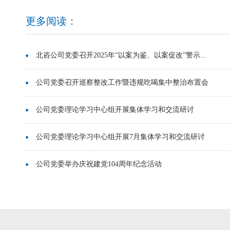
更多阅读：
北咨公司党委召开2025年“以案为鉴、以案促改”警示...
公司党委召开巡察整改工作暨违规吃喝集中整治布置会
公司党委理论学习中心组开展集体学习和交流研讨
公司党委理论学习中心组开展7月集体学习和交流研讨
公司党委举办庆祝建党104周年纪念活动
公司党委开展深入贯彻中央八项规定精神学习教育培训
公司党委副书记围绕深入贯彻中央八项规定精神 讲授...