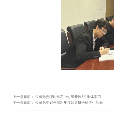
上一条新闻：
公司党委理论学习中心组开展3月集体学习
下一条新闻：
公司党委召开2024年度领导班子民主生活会