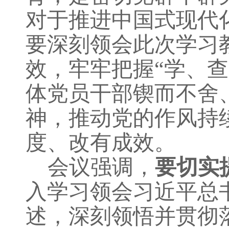
对于
推进中国式现代
要深刻领会
此
次学习
效，牢牢把握
“学、
体
党员干部锲而不舍
神，推动党的作风持
度、改有成效。
会议强调，
要切实
入学习领会习近平总
述，深刻领悟并贯彻