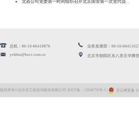
北咨公司党委第一时间组织召开北京国管第一次党代会...
提高政治判断力领悟力执行力
加强党内政治文化建设
总机：86-10-66419876
业务发展部：86-10-6641102
把党的领导落实到各领域各方面各环节
yefabu@becc.com.cn
北京市朝阳区东八里庄华腾世
把从严管理监督和鼓励担当作为高度统一起来
以更高标准更实举措推进全面从严治党
版权所有©北京市工程咨询股份有限公司 京ICP备：12046756号-1 |
京公网安备 110
筑牢思想防线 凝聚发展合力｜公司开展2026年意识形...
把专责监督履行好
更加科学有效地把权力关进制度笼子