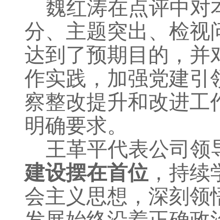
魏红涛
在点评中对
分、主题突出、
检视
达到了预期目的，并
作实践，
加强
党建引
察整改提升和改进工
明确要求。
王革平代表
公司
领
建设摆在首位
，
持续
会主义思想
，
深刻领