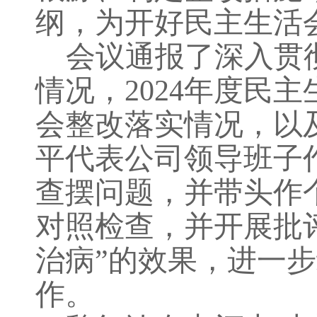
纲，为开好民主生活
会议通报了深入贯
情况，
2024年度民
会整改落实情况，以
平代表公司领导班子
查摆问题，并带头作
对照检查，并开展批
治病”的效果，进一
作。