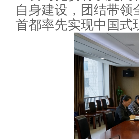
自身建设，团结带领
首都率先实现
中国式