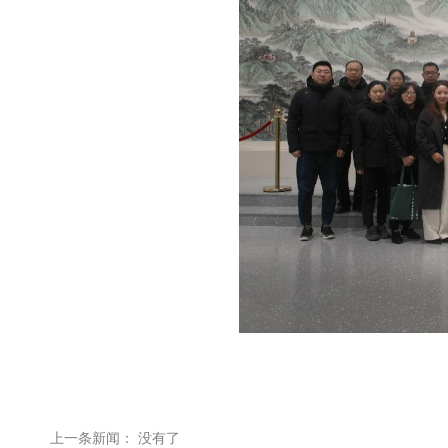
上一条新闻： 没有了