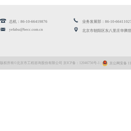
公司党委组织开展意识形态工作专题培训
总机：86-10-66419876
业务发展部：86-10-6641102
深刻领会党中央全面从严治党战略部署 推进新征程纪...
yefabu@becc.com.cn
北京市朝阳区东八里庄华腾世
公司党委开展专题教育读书班暨10月理论学习中心组集...
李希：深入学习贯彻党的二十届四中全会精神 为实现...
版权所有©北京市工程咨询股份有限公司 京ICP备：12046756号-1 |
京公网安备 110
把纪检监察工作思路举措搞得更加科学更加严密更加有效
公司党委召开学习贯彻习近平总书记关于国有企业改革...
重温 | 全国国有企业党的建设工作会议精神
中央纪委办公厅印发《关于国庆中秋期间严格落实中央...