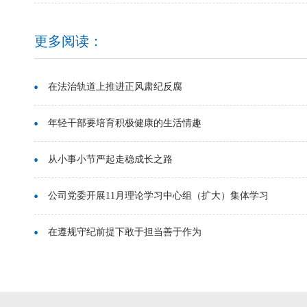
更多阅读：
在法治轨道上推进正风肃纪反腐
年轻干部要培育积极健康的生活情趣
从小事小节严起走稳成长之路
公司党委开展11月理论学习中心组（扩大）集体学习
在遵规守纪前提下敢于担当善于作为
公司党委开展“凝聚改革共识 激发奋进力量”主题党...
深入学习贯彻党的二十届四中全会精神 以完善党和国...