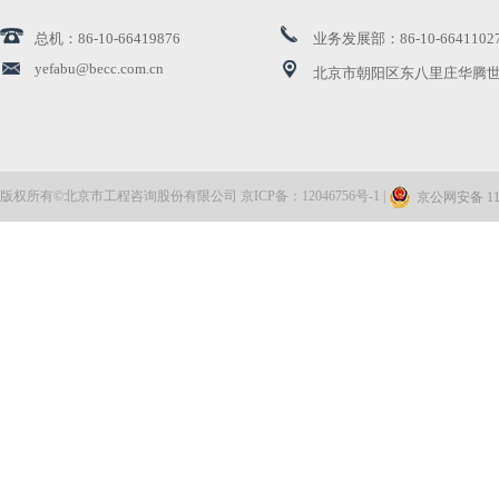
总机：86-10-66419876
业务发展部：86-10-6641102
鉴往知来促交融，团结奋进勇担当——公司党委组织参...
yefabu@becc.com.cn
北京市朝阳区东八里庄华腾世
李希在二十届中央纪委常委会第二十次集体学习时强...
公司党委组织开展意识形态工作专题培训
版权所有©北京市工程咨询股份有限公司 京ICP备：12046756号-1 |
京公网安备 110
深刻领会党中央全面从严治党战略部署 推进新征程纪...
公司党委开展专题教育读书班暨10月理论学习中心组集...
李希：深入学习贯彻党的二十届四中全会精神 为实现...
把纪检监察工作思路举措搞得更加科学更加严密更加有效
公司党委召开学习贯彻习近平总书记关于国有企业改革...