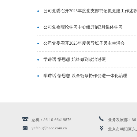
公司党委召开2025年度党支部书记抓党建工作述
公司党委理论学习中心组开展2月集体学习
公司党委召开2025年度领导班子民主生活会
学讲话 悟思想 始终做到政治过硬
学讲话 悟思想 以全链条协作促进一体化治理
学讲话 悟思想 不断提高反腐败穿透力
学讲话 悟思想 引导党员干部懂法纪明规矩知敬畏
总机：86-10-66419876
业务发展部：86-10
深刻领悟“四个过硬”的殷殷嘱托
yefabu@becc.com.cn
北京市朝阳区东