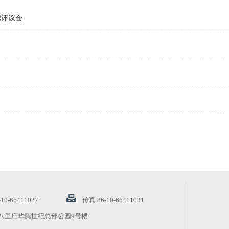
职评议会
-66411027
传真 86-10-66411031
八里庄华腾世纪总部公园9号楼