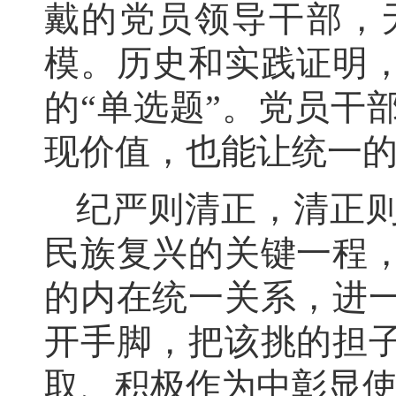
戴的党员领导干部，
模。历史和实践证明
的“单选题”。党员干
现价值，也能让统一的
纪严则清正，清正
民族复兴的关键一程
的内在统一关系，进
开手脚，把该挑的担
取、积极作为中彰显