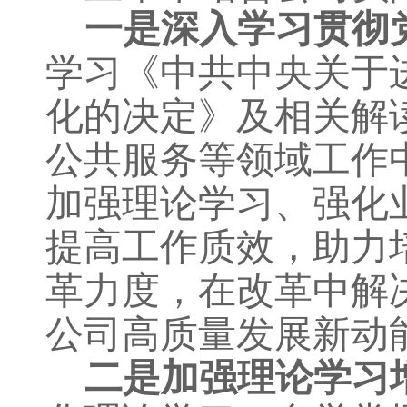
一是深入
学习贯彻
学习
《中共中央关于
化的决定》及相关解
公共服务等领域工作
加强理论学习、强化
提高工作质效，
助力
革力度，在改革中解
公司高质量发展新动
二是加强理论学习