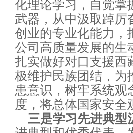
化理论学习
，
自觉掌
武器，从中汲取踔厉
创业的专业化能力，
公司高质量发展的生
扎实做好对口支援西
极维护民族团结，为
患意识，树牢系统观
度，将总体国家安全
三是学习先进典型