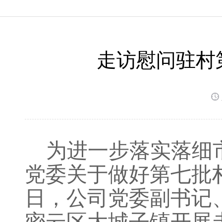
走访慰问驻村
为进一步落实落细
党委关于做好第七批
日，
公司
党委副书记