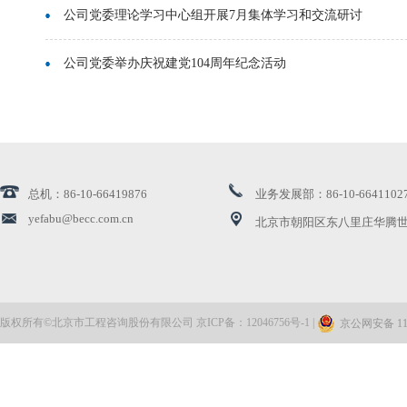
公司党委理论学习中心组开展7月集体学习和交流研讨
公司党委举办庆祝建党104周年纪念活动
公司党委开展深入贯彻中央八项规定精神学习教育培训
公司党委副书记围绕深入贯彻中央八项规定精神 讲授...
总机：86-10-66419876
业务发展部：86-10-6641102
公司党委书记讲授深入贯彻中央八项规定精神学习教育...
yefabu@becc.com.cn
北京市朝阳区东八里庄华腾世
公司党委理论学习中心组开展6月集体学习和交流研讨
学习画报丨中央八项规定是长期有效的铁规矩、硬杠杠
版权所有©北京市工程咨询股份有限公司 京ICP备：12046756号-1 |
京公网安备 110
党政机关厉行节约反对浪费条例
中央层面深入贯彻中央八项规定精神学习教育工作专班...