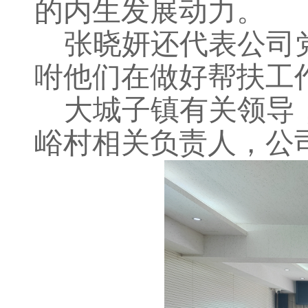
的内生发展动力。
张晓妍还
代表
公司
咐他们在做好帮扶工
大城子镇有关领导
峪村相关负责人，公