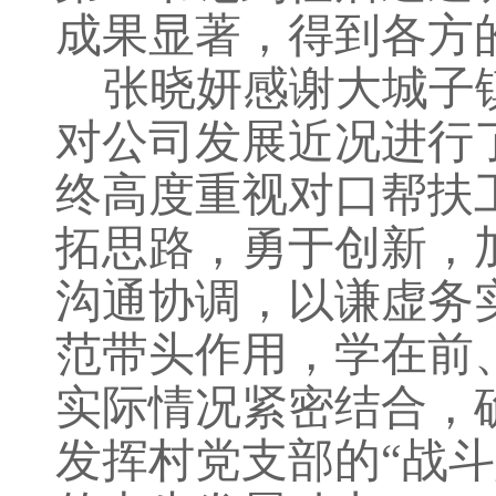
成果显著，得到
各方
张晓妍感谢大城子
对公司发展近况进行
终高度重视对口帮扶
拓思路，勇于创新，
沟通协调，以谦虚务
范带头作用，学在前
实际情况紧密结合，
发挥村党支部的
“战