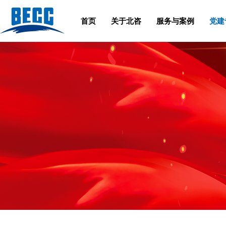
首页
关于北咨
服务与案例
党建