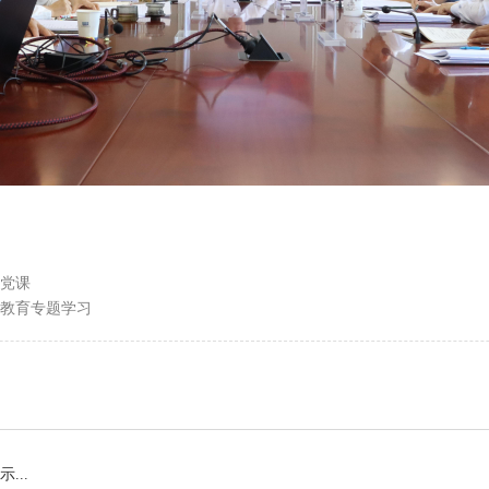
党课
教育专题学习
...