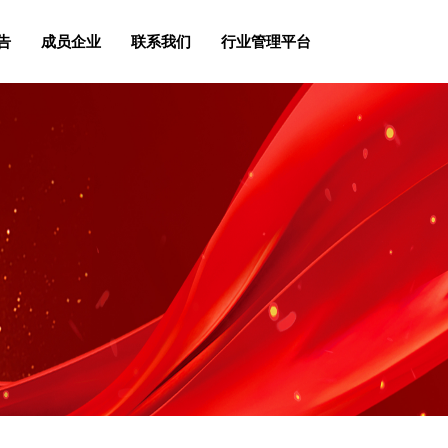
告
成员企业
联系我们
行业管理平台