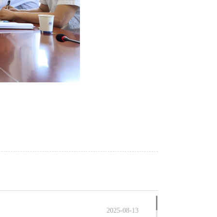
2025-08-13