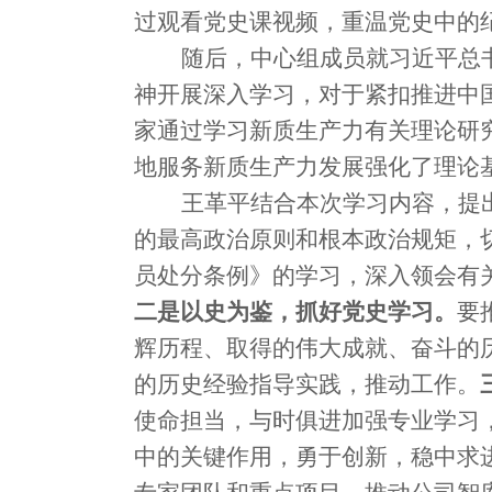
过观看党史课视频，重温党史中的
随后，中心组成员就习近平总
神开展深入学习，对于紧扣推进中
家通过学习新质生产力有关理论研
地服务新质生产力发展强化了理论
王革平结合本次学习内容，提
的最高政治原则和根本政治规矩，
员处分条例》
的
学习
，深入领会有
二是以史为鉴，抓好党史学习。
要
辉历程、取得的伟大成就、奋斗的
的历史经验指导实践，推动工作。
使命
担当
，
与时俱进加强专业学习
中
的
关键作用
，勇于创新，
稳中求