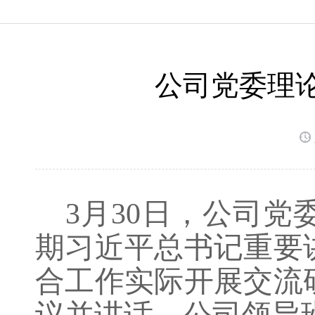
公司党委理
3月30日，公司
期习近平总书记重要
合工作实际开展交流