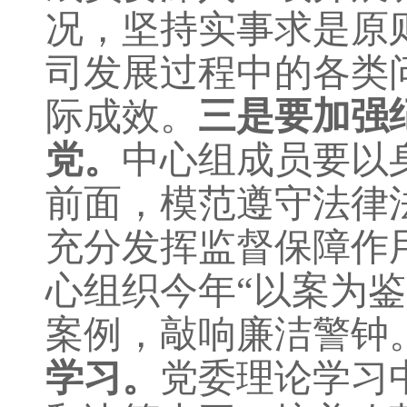
况，坚持实事求是原
司发展过程中的各类
际成效。
三是要加强
党。
中心组成员要以
前面，模范遵守法律
充分发挥监督保障作
心组织今年
“以案为
案例，敲响廉洁警钟
学习。
党委理论学习