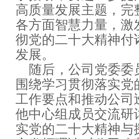
高质量发展主题，完
各方面智慧力量，激
彻党的二十大精神付
发展。
随后，公司党委委
围绕学习贯彻落实党
工作要点和推动公司
他中心组成员交流研
实党的二十大精神与