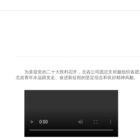
为喜迎党的二十大胜利召开，北咨公司团总支积极组织各团
北咨青年永远跟党走、奋进新征程的坚定信念和良好精神风貌。