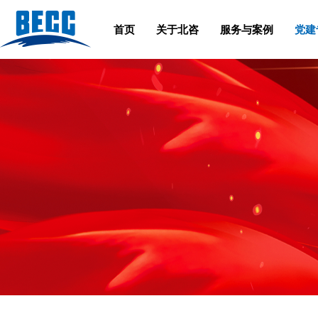
首页
关于北咨
服务与案例
党建