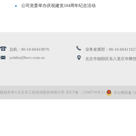
公司党委举办庆祝建党104周年纪念活动
公司党委开展深入贯彻中央八项规定精神学习教育培训
公司党委副书记围绕深入贯彻中央八项规定精神 讲授...
总机：86-10-66419876
业务发展部：86-10-6641102
公司党委书记讲授深入贯彻中央八项规定精神学习教育...
yefabu@becc.com.cn
北京市朝阳区东八里庄华腾世
公司党委理论学习中心组开展6月集体学习和交流研讨
学习画报丨中央八项规定是长期有效的铁规矩、硬杠杠
版权所有©北京市工程咨询股份有限公司 京ICP备：12046756号-1 |
京公网安备 110
党政机关厉行节约反对浪费条例
中央层面深入贯彻中央八项规定精神学习教育工作专班...
公司党委理论学习中心组开展集体学习和交流研讨